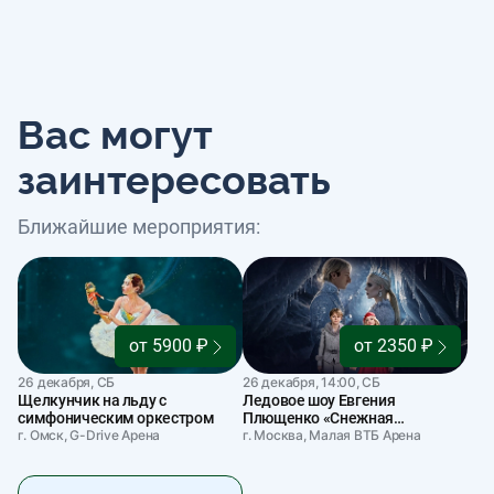
Вас могут
заинтересовать
Ближайшие мероприятия:
от 5900 ₽
от 2350 ₽
26 декабря, СБ
26 декабря, 14:00, СБ
Щелкунчик на льду с
Ледовое шоу Евгения
симфоническим оркестром
Плющенко «Снежная
г. Омск, G-Drive Арена
королева»
г. Москва, Малая ВТБ Арена