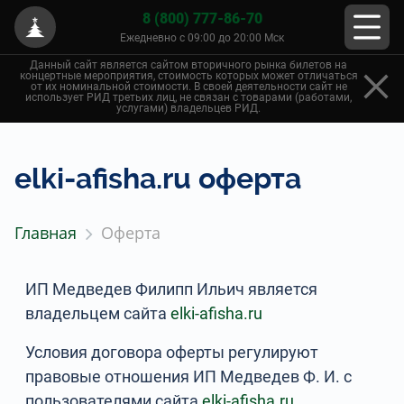
8 (800) 777-86-70
Ежедневно с 09:00 до 20:00 Мск
Данный сайт является сайтом вторичного рынка билетов на
концертные мероприятия, стоимость которых может отличаться
от их номинальной стоимости. В своей деятельности сайт не
использует РИД третьих лиц, не связан с товарами (работами,
услугами) владельцев РИД.
elki-afisha.ru оферта
Главная
Оферта
ИП Медведев Филипп Ильич является
владельцем сайта
elki-afisha.ru
Условия договора оферты регулируют
правовые отношения ИП Медведев Ф. И. с
пользователями сайта
elki-afisha.ru