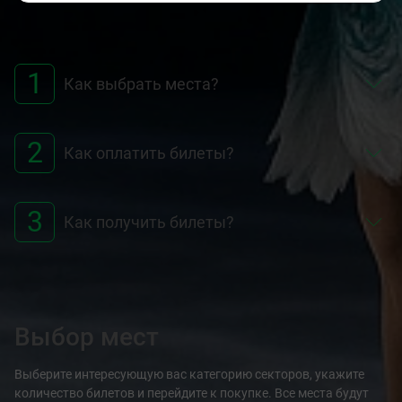
1
Как выбрать места?
2
Как оплатить билеты?
3
Как получить билеты?
Выбор мест
Выберите интересующую вас категорию секторов, укажите
количество билетов и перейдите к покупке. Все места будут