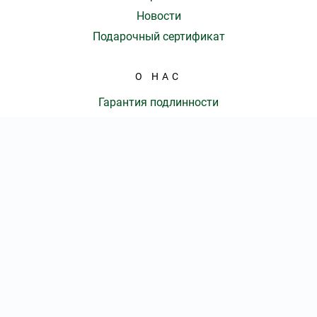
Новости
Подарочный сертификат
О НАС
Гарантия подлинности
Доставка и оплата
Оферта
Контакты
КОЛ-ВО БИЛЕТОВ:
ШТ
СУММА:
₽
КОНТАКТЫ
от
₽
ОТКРЫТЬ
СЕКТОР
Оформить заказ
8 (800) 777-86-70
|
Ежедневно с 09:00 до 20:00 Мск
info@elki-afisha.ru