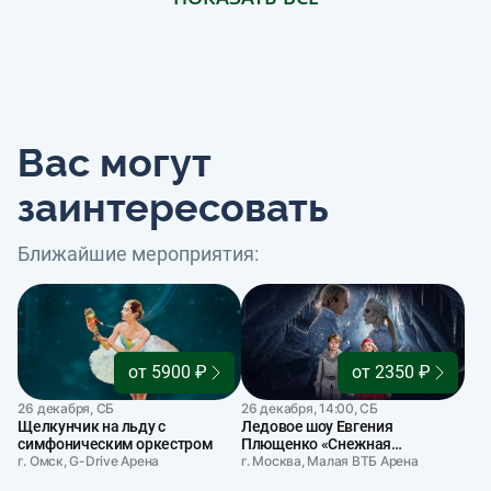
Вас могут
заинтересовать
Ближайшие мероприятия:
от 5900 ₽
от 2350 ₽
26 декабря, СБ
26 декабря, 14:00, СБ
Щелкунчик на льду с
Ледовое шоу Евгения
симфоническим оркестром
Плющенко «Снежная
г. Омск, G-Drive Арена
королева»
г. Москва, Малая ВТБ Арена