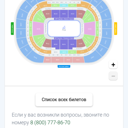
B310
A303
B19
B20
B21
B22
A1
A2
A3
A4
B213
A201
A202
A203
B212
B309
A304
B18
A5
B211
A204
A102
мгн
B109
мгн
VVIP
B17
A6
B210
B16
A205
A7
A103
B109
B110
A101
A102
A104
A305
B308
B108
B15
A8
B209
A206
B14
A105
A9
B107
VIP Партер – Левая сторона
B13
A10
A306
B307
B208
A207
Партер А106
Партер В106
Северная трибуна
Южная трибуна
A11
B12
B106
A106
Лёд
B11
A12
A208
B207
B306
A307
A13
B10
B105
A107
A14
A209
B206
VIP Партер – Правая сторона
B9
B104
A108
A15
A308
B305
B8
A210
B103
A109
B205
A16
B102
B101
A110
B7
A17
B6
A211
B204
A109 мгн
B103 мгн
A309
B304
A18
B5
A212
B203
B202
B201
A213
мгн
B203
A212
мгн
A20
A19
A22
B4
B3
B2
B1
A21
A310
B303
B302
B301
A312
A311
+
Восточная трибуна
−
Список всех билетов
Если у вас возникли вопросы, звоните по
номеру
8 (800) 777-86-70