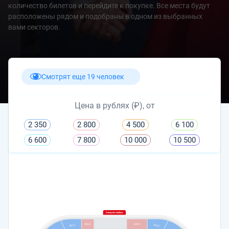
количество билетов и перейдите к покупке. Все места будут
расположены рядом и подобраны в одном из выбранных
вами секторов.
Смотрят еще 19 человек
Цена в рублях (₽), от
2 350
2 800
4 500
6 100
6 600
7 800
10 000
10 500
Западная трибуна
A301
B312
A302
B311