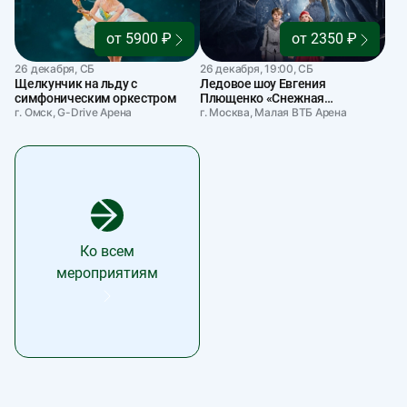
от 5900 ₽
от 2350 ₽
26 декабря, СБ
26 декабря, 19:00, СБ
Щелкунчик на льду с
Ледовое шоу Евгения
симфоническим оркестром
Плющенко «Снежная
г. Омск, G-Drive Арена
королева»
г. Москва, Малая ВТБ Арена
Ко всем
мероприятиям